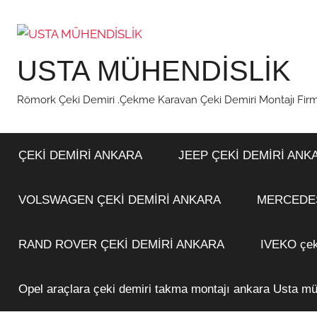
İçeriğe
atla
USTA MÜHENDİSLİK
Römork Çeki Demiri .Çekme Karavan Çeki Demiri Montajı Fi
ÇEKİ DEMİRİ ANKARA
JEEP ÇEKİ DEMİRİ ANK
VOLSWAGEN ÇEKİ DEMİRİ ANKARA
MERCEDES 
RAND ROVER ÇEKİ DEMİRİ ANKARA
IVEKO çek
Opel araçlara çeki demiri takma montajı ankara Usta mü