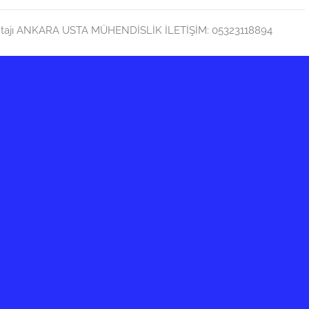
ntajı ANKARA USTA MÜHENDİSLİK İLETİŞİM: 05323118894