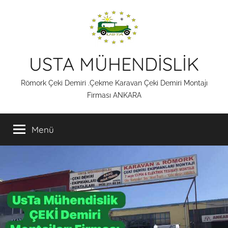
İçeriğe
atla
USTA MÜHENDİSLİK
Römork Çeki Demiri .Çekme Karavan Çeki Demiri Montajı
Firması ANKARA
Menü