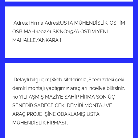
Adres: [Firma Adresi:USTA MÜHENDİSLİK: OSTİM
OSB MAH.1202/1 SK:NO:15/A OSTİM YENİ
MAHALLE/ANKARA ]
Detaylı bilgi için: [Web sitelerimiz ,Sitemizdeki çeki
demiri montajı yaptıgımız araçları inceliye bilirsiniz.
40 YILI AŞMIŞ MAZİYE SAHİP FİRMA SON ÜÇ
SENEDİR SADECE ÇEKİ DEMİRİ MONTAJ VE
ARAÇ PROJE İŞİNE ODAKLAMIŞ USTA
MÜHENDİSLİK FİRMASI .