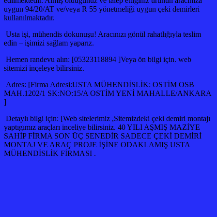
edilmektedir. Almış olduğunuz ve talep ettiğiniz ürünün aracınıza
uygun 94/20/AT ve/veya R 55 yönetmeliği uygun çeki demirleri
kullanılmaktadır.
Usta işi, mühendis dokunuşu! Aracınızı gönül rahatlığıyla teslim
edin – işimizi sağlam yaparız.
Hemen randevu alın: [05323118894 ]Veya ön bilgi için. web
sitemizi inçeleye bilirsiniz.
Adres: [Firma Adresi:USTA MÜHENDİSLİK: OSTİM OSB
MAH.1202/1 SK:NO:15/A OSTİM YENİ MAHALLE/ANKARA
]
Detaylı bilgi için: [Web sitelerimiz ,Sitemizdeki çeki demiri montajı
yaptıgımız araçları inceliye bilirsiniz. 40 YILI AŞMIŞ MAZİYE
SAHİP FİRMA SON ÜÇ SENEDİR SADECE ÇEKİ DEMİRİ
MONTAJ VE ARAÇ PROJE İŞİNE ODAKLAMIŞ USTA
MÜHENDİSLİK FİRMASI .