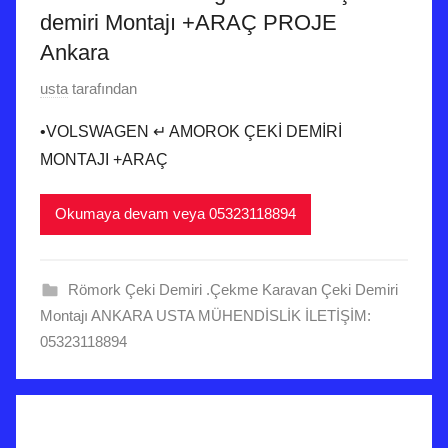
demiri Montajı +ARAÇ PROJE
Ankara
1
usta
tarafından
0
•VOLSWAGEN ↵ AMOROK ÇEKİ DEMİRİ
E
MONTAJI +ARAÇ
y
l
Okumaya devam veya 05323118894
ü
l
2
Römork Çeki Demiri .Çekme Karavan Çeki Demiri
0
Montajı ANKARA USTA MÜHENDİSLİK İLETİŞİM:
2
05323118894
5
t
a
r