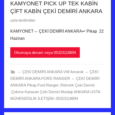
i
KAMYONET PICK UP TEK KABİN
h
ÇİFT KABİN ÇEKİ DEMİRİ ANKARA
i
8
usta
tarafından
n
H
d
KAMYONET⇔ ÇEKİ DEMİRİ ANKARA↵ Pikap 22
a
e
Haziran
z
g
i
ö
Okumaya devam veya 05323118894
r
n
a
d
n
e
⇔ ÇEKİ DEMİRİ ANKARA VW Amarok ⇔ ÇEKİ
2
r
DEMİRİ ANKARA FORD RANGER ⇔ ÇEKİ DEMİRİ
0
i
ANKARA Pikap Ford Ranger
,
Römork Çeki Demiri
2
l
.Çekme Karavan Çeki Demiri Montajı ANKARA USTA
0
m
MÜHENDİSLİK İLETİŞİM: 05323118894
t
i
a
ş
r