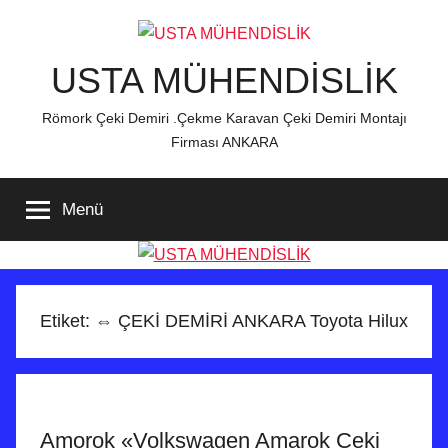
İçeriğe
atla
USTA MÜHENDİSLİK
Römork Çeki Demiri .Çekme Karavan Çeki Demiri Montajı
Firması ANKARA
Menü
Etiket:
⇔ ÇEKİ DEMİRİ ANKARA Toyota Hilux
Amorok «Volkswagen Amarok Çeki