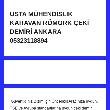
i
h
USTA MÜHENDİSLİK
i
KARAVAN RÖMORK ÇEKİ
n
DEMİRİ ANKARA
d
e
05323118894
g
ö
n
d
e
r
i
l
m
i
Güvenliğiniz Bizim İçin Öncelikli! Aracınıza uygun,
ş
TSE ve Avrupa standartlarına uygun çeki demiri