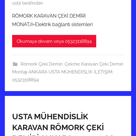
1
usta
tarafından
8
RÖMORK KARAVAN ÇEKİ DEMİRİ
A
MONATJI+Elektrik bağlantı sistemleri
r
a
Okumaya devam veya 05323118894
l
ı
k
Römork Çeki Demiri .Çekme Karavan Çeki Demiri
2
Montajı ANKARA USTA MÜHENDİSLİK İLETİŞİM:
0
05323118894
1
9
t
a
r
USTA MÜHENDİSLİK
i
KARAVAN RÖMORK ÇEKİ
h