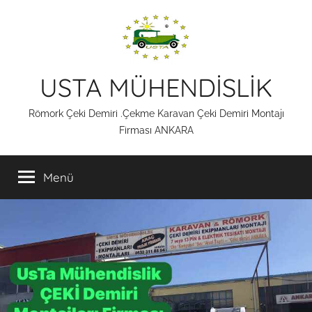
İçeriğe
atla
USTA MÜHENDİSLİK
Römork Çeki Demiri .Çekme Karavan Çeki Demiri Montajı
Firması ANKARA
Menü