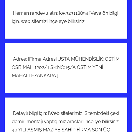
Hemen randevu alın: [05323118894 ]Veya ön bilgi
için. web sitemizi inçeleye bilirsiniz.
Adres: [Firma Adresi:USTA MÜHENDİSLİK: OSTİM
OSB MAH.1202/1 SK:NO:15/A OSTİM YENİ
MAHALLE/ANKARA ]
Detaylı bilgi için: [Web sitelerimiz ,Sitemizdeki çeki
demiri montajı yaptıgımız araçları inceliye bilirsiniz.
40 YILI AŞMIŞ MAZİYE SAHİP FİRMA SON ÜÇ