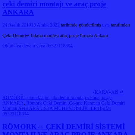
çeki demiri montajı ve araç proje
ANKARA
24 Aralık 2019
13 Aralık 2022
tarihinde gönderilmiş
usta
tarafından
Çeki Demiri↵Takma montesi araç proje firması Ankara
Okumaya devam veya 05323118894
•KARAVAN ↵
RÖMORK çekmek için çeki demiri montajı ve araç proje
ANKARA
,
Römork Çeki Demiri .Çekme Karavan Çeki Demiri
Montajı ANKARA USTA MÜHENDİSLİK İLETİŞİM:
05323118894
RÖMORK⇔ ÇEKİ DEMİRİ SİSTEMİ
MONTAJI VE ARAÇ PROJE ANKARA