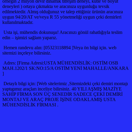
örneğin 2 milyon devir dinamik titreşim deneyi, kütle ve boyut
deneyleri ) ortaya çıkmakta ve aracınıza uygunluğu tevsik
edilmektedir. Almış olduğunuz ve talep ettiğiniz ürünün aracınıza
uygun 94/20/AT ve/veya R 55 yönetmeliği uygun çeki demirleri
kullanılmaktadır.
Usta işi, mühendis dokunuşu! Aracınızı gönül rahatlığıyla teslim
edin – işimizi sağlam yaparız.
Hemen randevu alın: [05323118894 ]Veya ön bilgi için. web
sitemizi inçeleye bilirsiniz.
Adres: [Firma Adresi:USTA MÜHENDİSLİK: OSTİM OSB
MAH.1202/1 SK:NO:15/A OSTİM YENİ MAHALLE/ANKARA
]
Detaylı bilgi için: [Web sitelerimiz ,Sitemizdeki çeki demiri montajı
yaptıgımız araçları inceliye bilirsiniz. 40 YILI AŞMIŞ MAZİYE
SAHİP FİRMA SON ÜÇ SENEDİR SADECE ÇEKİ DEMİRİ
MONTAJ VE ARAÇ PROJE İŞİNE ODAKLAMIŞ USTA
MÜHENDİSLİK FİRMASI .