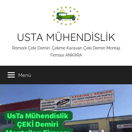
İçeriğe
atla
USTA MÜHENDİSLİK
Römork Çeki Demiri .Çekme Karavan Çeki Demiri Montajı
Firması ANKARA
Menü