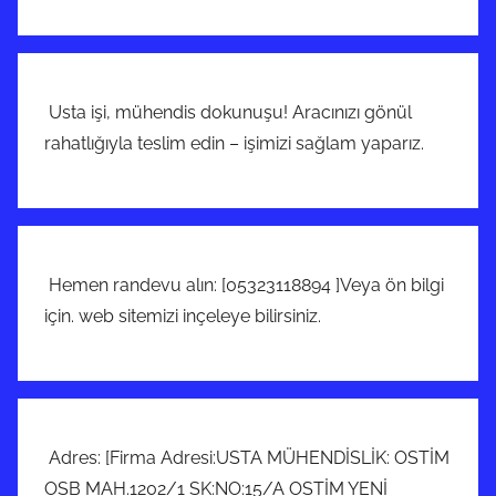
Usta işi, mühendis dokunuşu! Aracınızı gönül
rahatlığıyla teslim edin – işimizi sağlam yaparız.
Hemen randevu alın: [05323118894 ]Veya ön bilgi
için. web sitemizi inçeleye bilirsiniz.
Adres: [Firma Adresi:USTA MÜHENDİSLİK: OSTİM
OSB MAH.1202/1 SK:NO:15/A OSTİM YENİ