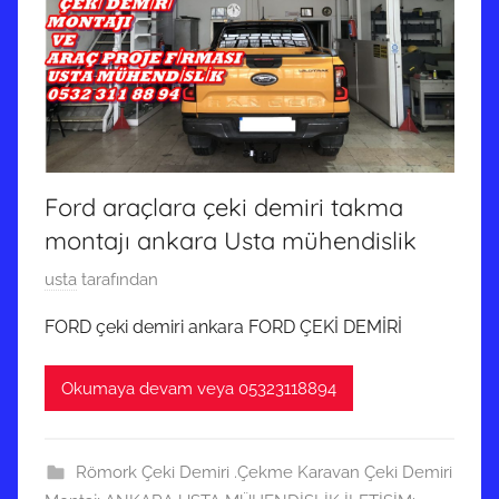
Ford araçlara çeki demiri takma
montajı ankara Usta mühendislik
2
usta
tarafından
3
FORD çeki demiri ankara FORD ÇEKİ DEMİRİ
H
a
Okumaya devam veya 05323118894
z
i
r
Römork Çeki Demiri .Çekme Karavan Çeki Demiri
a