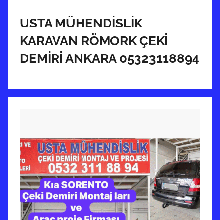
r
i
USTA MÜHENDİSLİK
h
KARAVAN RÖMORK ÇEKİ
i
DEMİRİ ANKARA 05323118894
n
d
e
g
ö
n
d
e
r
i
l
m
i