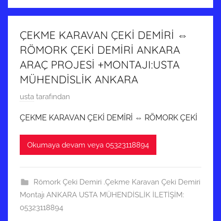
t
i
a
ş
r
ÇEKME KARAVAN ÇEKİ DEMİRİ ⇔
i
RÖMORK ÇEKİ DEMİRİ ANKARA
h
ARAÇ PROJESİ +MONTAJI:USTA
i
MÜHENDİSLİK ANKARA
n
d
1
usta
tarafından
e
4
ÇEKME KARAVAN ÇEKİ DEMİRİ ⇔ RÖMORK ÇEKİ
g
A
ö
r
Okumaya devam veya 05323118894
n
a
d
l
e
ı
Römork Çeki Demiri .Çekme Karavan Çeki Demiri
r
k
Montajı ANKARA USTA MÜHENDİSLİK İLETİŞİM:
i
2
05323118894
l
0