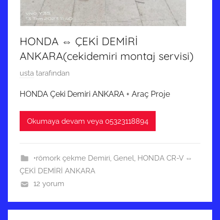
i
l
m
HONDA ⇔ ÇEKİ DEMİRİ
i
ş
ANKARA(cekidemiri montaj servisi)
2
usta
tarafından
7
HONDA Çeki Demiri ANKARA + Araç Proje
E
k
Okumaya devam veya 05323118894
i
m
2
•römork çekme Demiri
,
Genel
,
HONDA CR-V ⇔
0
ÇEKİ DEMİRİ ANKARA
1
12 yorum
9
t
a