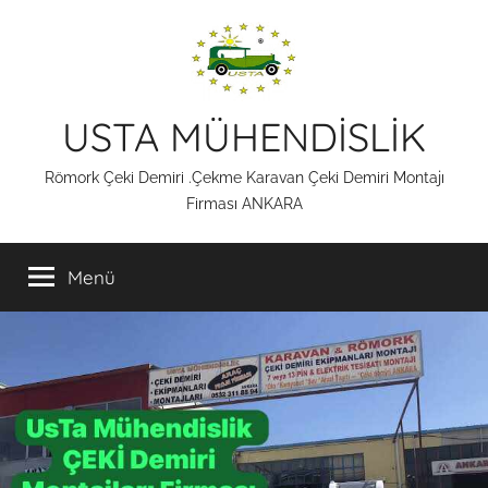
İçeriğe
atla
USTA MÜHENDİSLİK
Römork Çeki Demiri .Çekme Karavan Çeki Demiri Montajı
Firması ANKARA
Menü