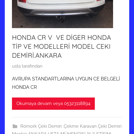
HONDA CR V VE DİGER HONDA
TİP VE MODELLERİ MODEL CEKI
DEMİRİ.ANKARA
9
usta
tarafından
M
AVRUPA STANDARTLARINA UYGUN CE BELGELİ
a
HONDA CR
y
ı
Okumaya devam veya 05323118894
s
2
0
Römork Çeki Demiri .Çekme Karavan Çeki Demiri
2
Montajı ANKARA USTA MÜHENDİSLİK İLETİŞİM: