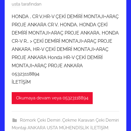
1
usta
tarafından
0
HONDA , CR V,HR-V ÇEKİ DEMİRİ MONTAJI+ARAÇ
M
PROJE ANKARA CR V, HONDA, HONDA ÇEKİ
a
DEMİRİ MONTAJI+ARAÇ PROJE ANKARA, HONDA
r
CR-V R… > ÇEKİ DEMİRİ MONTAJI+ARAÇ PROJE
t
ANKARA, HR-V ÇEKİ DEMİRİ MONTAJI+ARAÇ
2
0
PROJE ANKARA Honda HR-V ÇEKİ DEMİRİ
2
MONTAJI+ARAÇ PROJE ANKARA
2
05323118894
t
İLETİŞİM
a
r
Okumaya devam veya 05323118894
i
h
i
Römork Çeki Demiri .Çekme Karavan Çeki Demiri
n
Montajı ANKARA USTA MÜHENDİSLİK İLETİŞİM: