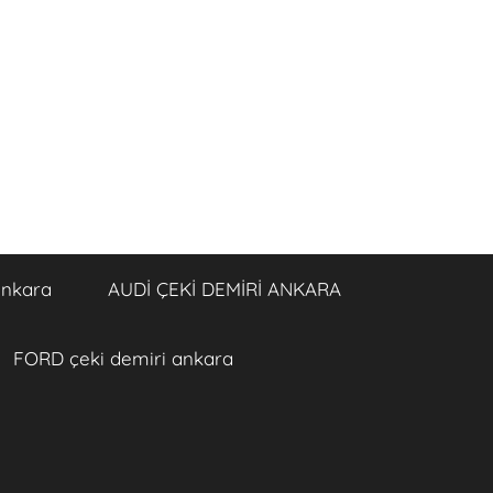
ankara
AUDİ ÇEKİ DEMİRİ ANKARA
FORD çeki demiri ankara