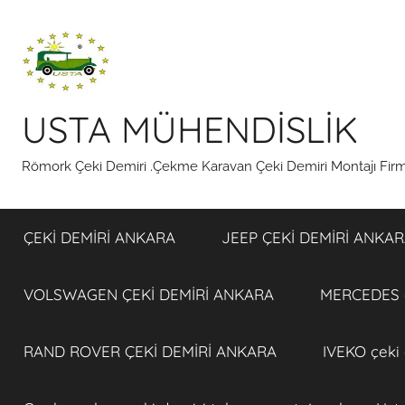
İçeriğe
atla
USTA MÜHENDİSLİK
Römork Çeki Demiri .Çekme Karavan Çeki Demiri Montajı Fi
ÇEKİ DEMİRİ ANKARA
JEEP ÇEKİ DEMİRİ ANKA
VOLSWAGEN ÇEKİ DEMİRİ ANKARA
MERCEDES ç
RAND ROVER ÇEKİ DEMİRİ ANKARA
IVEKO çeki