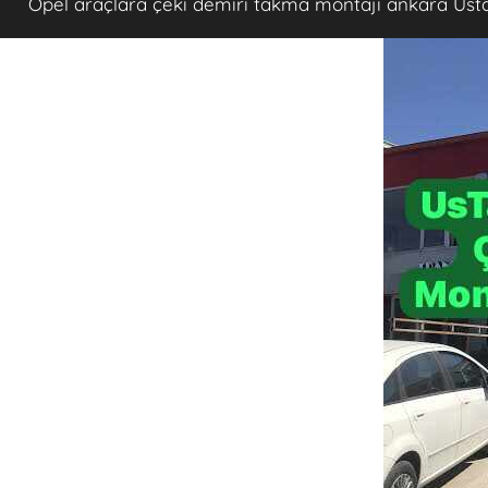
Opel araçlara çeki demiri takma montajı ankara Ust