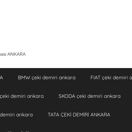
rması ANKARA
RA
BMW çeki demiri ankara
FIAT çeki demiri 
eki demiri ankara
SKODA çeki demiri ankara
 demiri ankara
TATA ÇEKİ DEMİRİ ANKARA