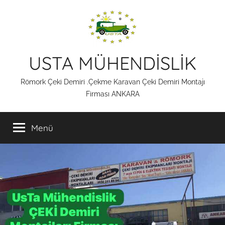
İçeriğe
atla
USTA MÜHENDİSLİK
Römork Çeki Demiri .Çekme Karavan Çeki Demiri Montajı
Firması ANKARA
Menü