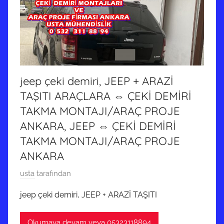
jeep çeki demiri, JEEP + ARAZİ
TAŞITI ARAÇLARA ⇔ ÇEKİ DEMİRİ
TAKMA MONTAJI/ARAÇ PROJE
ANKARA, JEEP ⇔ ÇEKİ DEMİRİ
TAKMA MONTAJI/ARAÇ PROJE
ANKARA
2
usta
tarafından
7
jeep çeki demiri, JEEP + ARAZİ TAŞITI
O
c
Okumaya devam veya 05323118894