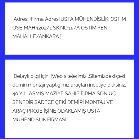
Adres: [Firma Adresi:USTA MÜHENDİSLİK: OSTİM
OSB MAH.1202/1 SK:NO:15/A OSTİM YENİ
MAHALLE/ANKARA ]
Detaylı bilgi için: [Web sitelerimiz ,Sitemizdeki çeki
demiri montajı yaptıgımız araçları inceliye bilirsiniz.
40 YILI AŞMIŞ MAZİYE SAHİP FİRMA SON ÜÇ
SENEDİR SADECE ÇEKİ DEMİRİ MONTAJ VE
ARAÇ PROJE İŞİNE ODAKLAMIŞ USTA
MÜHENDİSLİK FİRMASI .