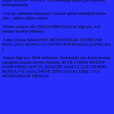
uygun 94/20/AT ve/veya R 55 yönetmeliği uygun çeki demirleri
kullanılmaktadır.
Usta işi, mühendis dokunuşu! Aracınızı gönül rahatlığıyla teslim
edin – işimizi sağlam yaparız.
Hemen randevu alın: [05323118894 ]Veya ön bilgi için. web
sitemizi inçeleye bilirsiniz.
Adres: [Firma Adresi:USTA MÜHENDİSLİK: OSTİM OSB
MAH.1202/1 SK:NO:15/A OSTİM YENİ MAHALLE/ANKARA
]
Detaylı bilgi için: [Web sitelerimiz ,Sitemizdeki çeki demiri montajı
yaptıgımız araçları inceliye bilirsiniz. 40 YILI AŞMIŞ MAZİYE
SAHİP FİRMA SON ÜÇ SENEDİR SADECE ÇEKİ DEMİRİ
MONTAJ VE ARAÇ PROJE İŞİNE ODAKLAMIŞ USTA
MÜHENDİSLİK FİRMASI .