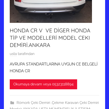
HONDA CR V VE DİGER HONDA
TİP VE MODELLERİ MODEL CEKI
DEMİRİ.ANKARA
9
usta
tarafından
M
AVRUPA STANDARTLARINA UYGUN CE BELGELİ
a
HONDA CR
y
ı
Okumaya devam veya 05323118894
s
2
0
Römork Çeki Demiri .Çekme Karavan Çeki Demiri
2
Montajı ANKARA USTA MÜHENDİSLİK İLETİŞİM: