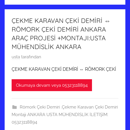
t
i
a
ş
r
ÇEKME KARAVAN ÇEKİ DEMİRİ ⇔
i
RÖMORK ÇEKİ DEMİRİ ANKARA
h
ARAÇ PROJESİ +MONTAJI:USTA
i
MÜHENDİSLİK ANKARA
n
d
1
usta
tarafından
e
4
ÇEKME KARAVAN ÇEKİ DEMİRİ ⇔ RÖMORK ÇEKİ
g
A
ö
r
Okumaya devam veya 05323118894
n
a
d
l
e
ı
Römork Çeki Demiri .Çekme Karavan Çeki Demiri
r
k
Montajı ANKARA USTA MÜHENDİSLİK İLETİŞİM:
i
2
05323118894
l
0