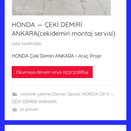
i
l
m
HONDA ⇔ ÇEKİ DEMİRİ
i
ş
ANKARA(cekidemiri montaj servisi)
2
usta
tarafından
7
HONDA Çeki Demiri ANKARA + Araç Proje
E
k
Okumaya devam veya 05323118894
i
m
2
•römork çekme Demiri
,
Genel
,
HONDA CR-V ⇔
0
ÇEKİ DEMİRİ ANKARA
1
12 yorum
9
t
a