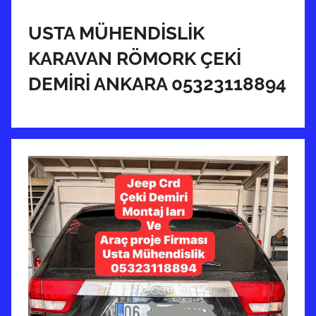
r
i
USTA MÜHENDİSLİK
h
KARAVAN RÖMORK ÇEKİ
i
DEMİRİ ANKARA 05323118894
n
d
e
g
ö
n
d
e
r
i
l
m
i