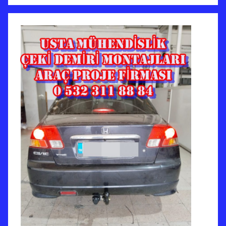
m
1
i
9
ş
t
a
r
i
h
i
n
d
e
g
ö
n
d
e
r