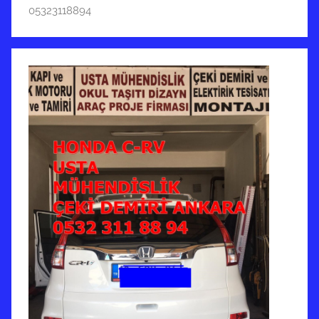
d
05323118894
e
g
ö
n
d
e
r
i
l
m
i
ş