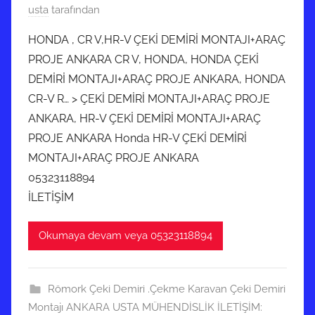
1
usta
tarafından
0
HONDA , CR V,HR-V ÇEKİ DEMİRİ MONTAJI+ARAÇ
M
PROJE ANKARA CR V, HONDA, HONDA ÇEKİ
a
DEMİRİ MONTAJI+ARAÇ PROJE ANKARA, HONDA
r
CR-V R… > ÇEKİ DEMİRİ MONTAJI+ARAÇ PROJE
t
ANKARA, HR-V ÇEKİ DEMİRİ MONTAJI+ARAÇ
2
0
PROJE ANKARA Honda HR-V ÇEKİ DEMİRİ
2
MONTAJI+ARAÇ PROJE ANKARA
2
05323118894
t
İLETİŞİM
a
r
Okumaya devam veya 05323118894
i
h
i
Römork Çeki Demiri .Çekme Karavan Çeki Demiri
n
Montajı ANKARA USTA MÜHENDİSLİK İLETİŞİM: