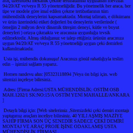
araç üzerindeki mekanik çekme tertibatlarına uygulanan mevzuat
94/20/AT ve/veya R 55 yönetmeliğidir. Bu yönetmelik her araca, her
tipe ve modele göre imal edilen çekme tertibatlarının tüm
mühendislik deneylerini kapsamaktadır. Montaj talimatı, e dökümanı
ve ürün üzerindeki etiket değerleri bu deneylerin verilerinde (
örneğin 2 milyon devir dinamik titreşim deneyi, kütle ve boyut
deneyleri ) ortaya çıkmakta ve aracınıza uygunluğu tevsik
edilmektedir. Almış olduğunuz ve talep ettiğiniz ürünün aracınıza
uygun 94/20/AT ve/veya R 55 yönetmeliği uygun çeki demirleri
kullanılmaktadır.
Usta işi, mühendis dokunuşu! Aracınızı gönül rahatlığıyla teslim
edin – işimizi sağlam yaparız.
Hemen randevu alın: [05323118894 ]Veya ön bilgi için. web
sitemizi inçeleye bilirsiniz.
Adres: [Firma Adresi:USTA MÜHENDİSLİK: OSTİM OSB
MAH.1202/1 SK:NO:15/A OSTİM YENİ MAHALLE/ANKARA
]
Detaylı bilgi için: [Web sitelerimiz ,Sitemizdeki çeki demiri montajı
yaptıgımız araçları inceliye bilirsiniz. 40 YILI AŞMIŞ MAZİYE
SAHİP FİRMA SON ÜÇ SENEDİR SADECE ÇEKİ DEMİRİ
MONTAJ VE ARAÇ PROJE İŞİNE ODAKLAMIŞ USTA
MÜHENDİSLİK FİRMASI .