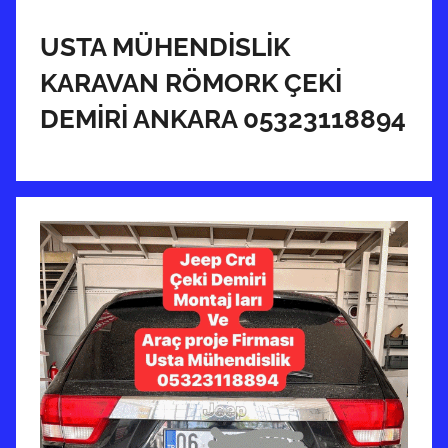
r
i
USTA MÜHENDİSLİK
h
KARAVAN RÖMORK ÇEKİ
i
DEMİRİ ANKARA 05323118894
n
d
e
g
ö
n
d
e
r
i
l
m
i