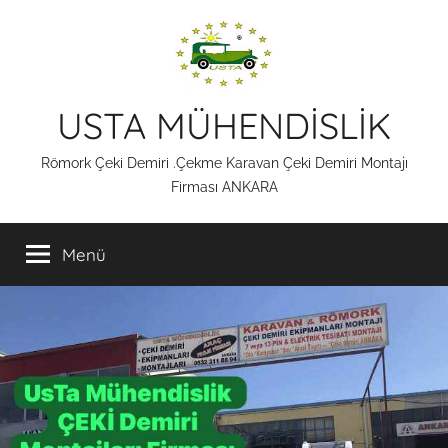
İçeriğe
atla
USTA MÜHENDİSLİK
Römork Çeki Demiri .Çekme Karavan Çeki Demiri Montajı
Firması ANKARA
Menü