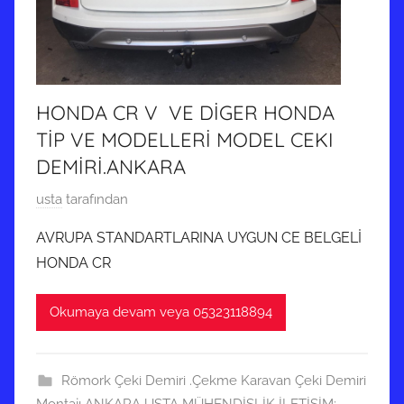
HONDA CR V VE DİGER HONDA
TİP VE MODELLERİ MODEL CEKI
DEMİRİ.ANKARA
9
usta
tarafından
M
AVRUPA STANDARTLARINA UYGUN CE BELGELİ
a
HONDA CR
y
ı
Okumaya devam veya 05323118894
s
2
0
Römork Çeki Demiri .Çekme Karavan Çeki Demiri
2
Montajı ANKARA USTA MÜHENDİSLİK İLETİŞİM: