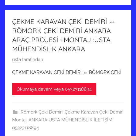
t
i
a
ş
r
ÇEKME KARAVAN ÇEKİ DEMİRİ ⇔
i
RÖMORK ÇEKİ DEMİRİ ANKARA
h
ARAÇ PROJESİ +MONTAJI:USTA
i
MÜHENDİSLİK ANKARA
n
d
1
usta
tarafından
e
4
ÇEKME KARAVAN ÇEKİ DEMİRİ ⇔ RÖMORK ÇEKİ
g
A
ö
r
Okumaya devam veya 05323118894
n
a
d
l
e
ı
Römork Çeki Demiri .Çekme Karavan Çeki Demiri
r
k
Montajı ANKARA USTA MÜHENDİSLİK İLETİŞİM:
i
2
05323118894
l
0