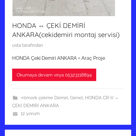
i
l
m
HONDA ⇔ ÇEKİ DEMİRİ
i
ş
ANKARA(cekidemiri montaj servisi)
2
usta
tarafından
7
HONDA Çeki Demiri ANKARA + Araç Proje
E
k
Okumaya devam veya 05323118894
i
m
2
•römork çekme Demiri
,
Genel
,
HONDA CR-V ⇔
0
ÇEKİ DEMİRİ ANKARA
1
12 yorum
9
t
a