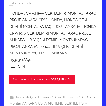
1
usta
tarafından
0
HONDA , CR V,HR-V ÇEKİ DEMİRİ MONTAJI+ARAÇ
M
PROJE ANKARA CR V, HONDA, HONDA ÇEKİ
a
DEMİRİ MONTAJI+ARAÇ PROJE ANKARA, HONDA
r
CR-V R… > ÇEKİ DEMİRİ MONTAJI+ARAÇ PROJE
t
ANKARA, HR-V ÇEKİ DEMİRİ MONTAJI+ARAÇ
2
0
PROJE ANKARA Honda HR-V ÇEKİ DEMİRİ
2
MONTAJI+ARAÇ PROJE ANKARA
2
05323118894
t
İLETİŞİM
a
r
Okumaya devam veya 05323118894
i
h
i
Römork Çeki Demiri .Çekme Karavan Çeki Demiri
n
Montajı ANKARA USTA MÜHENDİSLİK İLETİŞİM: