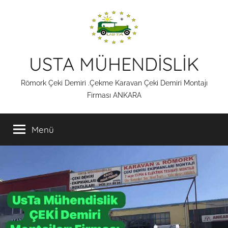
İçeriğe
atla
USTA MÜHENDİSLİK
Römork Çeki Demiri .Çekme Karavan Çeki Demiri Montajı
Firması ANKARA
Menü