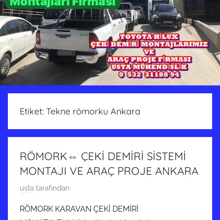
Etiket:
Tekne römorku Ankara
RÖMORK⇔ ÇEKİ DEMİRİ SİSTEMİ
MONTAJI VE ARAÇ PROJE ANKARA
1
usta
tarafından
8
RÖMORK KARAVAN ÇEKİ DEMİRİ
A