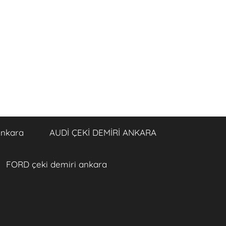
ankara
AUDİ ÇEKİ DEMİRİ ANKARA
FORD çeki demiri ankara