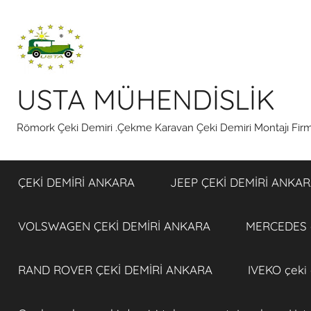
İçeriğe
atla
USTA MÜHENDİSLİK
Römork Çeki Demiri .Çekme Karavan Çeki Demiri Montajı Fi
ÇEKİ DEMİRİ ANKARA
JEEP ÇEKİ DEMİRİ ANKA
VOLSWAGEN ÇEKİ DEMİRİ ANKARA
MERCEDES ç
RAND ROVER ÇEKİ DEMİRİ ANKARA
IVEKO çeki