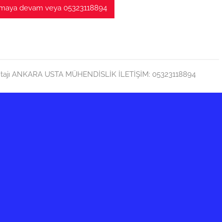
maya devam veya 05323118894
ntajı ANKARA USTA MÜHENDİSLİK İLETİŞİM: 05323118894