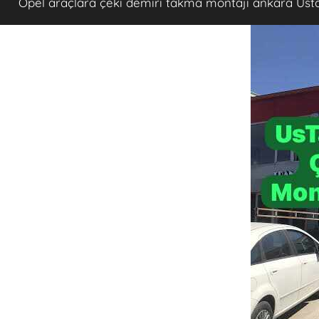
Opel araçlara çeki demiri takma montajı ankara Ust