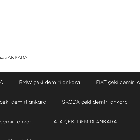
rması ANKARA
RA
BMW çeki demiri ankara
FIAT çeki demiri 
eki demiri ankara
SKODA çeki demiri ankara
 demiri ankara
TATA ÇEKİ DEMİRİ ANKARA