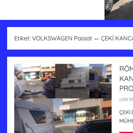
Etiket:
VOLKSWAGEN Passat ⇔ ÇEKİ KANC
RÖM
KAN
PRO
1
usta
ta
9
ÇEKİ
M
MÜHE
a
r