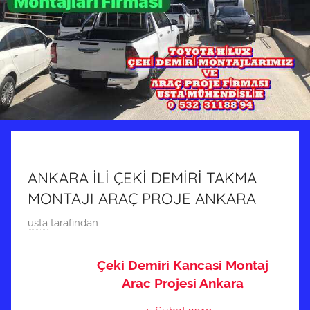
ANKARA İLİ ÇEKİ DEMİRİ TAKMA
MONTAJI ARAÇ PROJE ANKARA
1
usta
tarafından
3
H
Çeki Demiri Kancasi Montaj
a
Arac Projesi Ankara
z