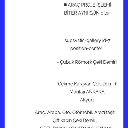
ARAÇ PROJE İŞLEMİ
ö
BİTER AYNI GÜN biter
n
d
e
r
[supsystic-gallery id=7
i
position=center]
l
m
◦ Çubuk Römork Çeki Demiri
i
.
ş
Çekme Karavan Çeki Demiri
Montajı ANKARA
Akyurt
Araç, Araba, Oto, Otomobil, Arazi taşıtı.
Çift kabin Çeki Demiri,.