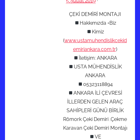
5 Şubat 2019
·
i
r
ÇEKİ DEMİRİ MONTAJI
a
Hakkımızda ◦Biz
n
Kimiz
2
(
www.ustamuhendislikcekid
0
emiriankara.com.tr
)
2
İletişim: ANKARA
0
t
USTA MÜHENDİSLİK
a
ANKARA
r
05323118894
i
ANKARA İLİ ÇEVRESİ
h
İLLERDEN GELEN ARAÇ
i
SAHİPLERİ GÜNÜ BİRLİK
n
Römork Çeki Demiri .Çekme
d
Karavan Çeki Demiri Montajı
e
VE
g