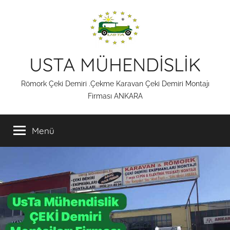
İçeriğe
atla
USTA MÜHENDİSLİK
Römork Çeki Demiri .Çekme Karavan Çeki Demiri Montajı
Firması ANKARA
Menü