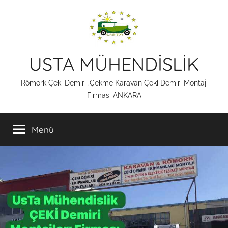
İçeriğe
atla
USTA MÜHENDİSLİK
Römork Çeki Demiri .Çekme Karavan Çeki Demiri Montajı
Firması ANKARA
Menü