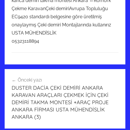
kanca demiri takma montesi Ankara ⇔Römork
Çekme KaravanÇeki demiriAvrupa Topluluğu
EC9420 standardı belgesine göre üretilmiş
onaylaymış Çeki demiri Montajlarında kullanırız
USTA MÜHENDİSLİK
05323118894
Yazı
Önceki yazı
gezinmesi
DUSTER DACİA ÇEKİ DEMİRİ ANKARA
KARAVAN ARAÇLARI ÇEKMEK İÇİN ÇEKİ
DEMİRİ TAKMA MONTESİ +ARAÇ PROJE
ANKARA FİRMASI USTA MÜHENDİSLİK
ANKARA (3)