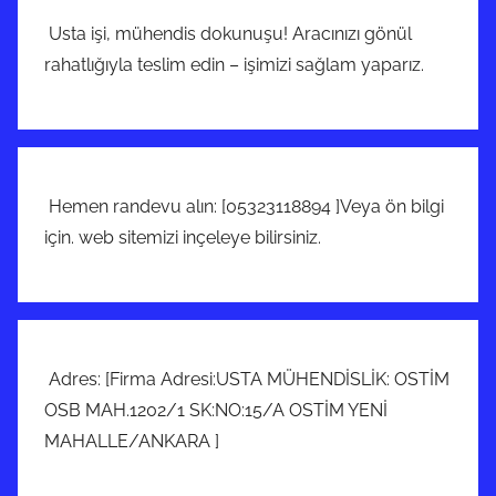
Usta işi, mühendis dokunuşu! Aracınızı gönül
rahatlığıyla teslim edin – işimizi sağlam yaparız.
Hemen randevu alın: [05323118894 ]Veya ön bilgi
için. web sitemizi inçeleye bilirsiniz.
Adres: [Firma Adresi:USTA MÜHENDİSLİK: OSTİM
OSB MAH.1202/1 SK:NO:15/A OSTİM YENİ
MAHALLE/ANKARA ]