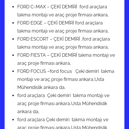
k
FORD C-MAX – ÇEKİ DEMİRİ ford araçlara
i
2
n
takma montajı ve araç proje firması ankara,
0
d
FORD EDGE – ÇEKİ DEMİRİ ford araçlara
2
e
takma montajı ve araç proje firması ankara,
2
g
FORD ESCORT – ÇEKİ DEMİRİ ,ford araçlara
ö
takma montajı ve araç proje firması ankara,
n
FORD FIESTA – ÇEKİ DEMİRİ takma montajı ve
d
araç proje firması ankara,
e
FORD FOCUS –ford focus Çeki demiri takma
r
montajı ve araç proje firması ankara,Usta
i
Mühendislik ankara da,
l
ford araçlara Çeki demiri takma montajı ve
m
araç proje firması ankara,Usta Mühendislik
i
ankara da,
ş
ford araçlara Çeki demiri takma montajı ve
araç proje firması ankara,Usta Mühendislik