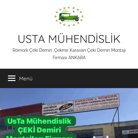
İçeriğe
atla
USTA MÜHENDİSLİK
Römork Çeki Demiri .Çekme Karavan Çeki Demiri Montajı
Firması ANKARA
Menü