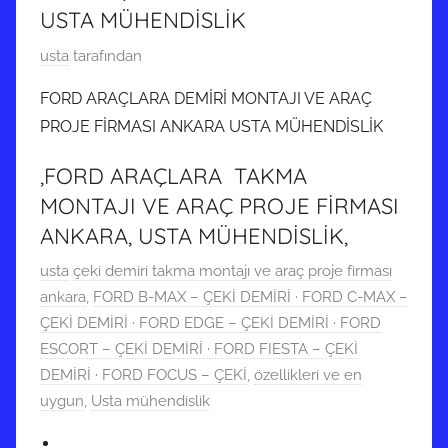
USTA MÜHENDİSLİK
3
usta
tarafından
1
FORD ARAÇLARA DEMİRİ MONTAJI VE ARAÇ
M
PROJE FİRMASI ANKARA USTA MÜHENDİSLİK
a
y
,FORD ARAÇLARA TAKMA
ı
MONTAJI VE ARAÇ PROJE FİRMASI
s
ANKARA, USTA MÜHENDİSLİK,
2
0
1
usta
çeki demiri takma montajı ve araç proje firması
2
8
ankara
,
FORD B-MAX – ÇEKİ DEMİRİ · FORD C-MAX –
2
A
ÇEKİ DEMİRİ · FORD EDGE – ÇEKİ DEMİRİ · FORD
t
r
ESCORT – ÇEKİ DEMİRİ · FORD FIESTA – ÇEKİ
a
a
DEMİRİ · FORD FOCUS – ÇEKİ
,
özellikleri ve en
r
l
uygun
,
Usta mühendislik
i
ı
h