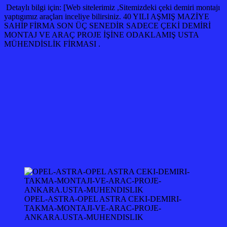
Detaylı bilgi için: [Web sitelerimiz ,Sitemizdeki çeki demiri montajı
yaptıgımız araçları inceliye bilirsiniz. 40 YILI AŞMIŞ MAZİYE
SAHİP FİRMA SON ÜÇ SENEDİR SADECE ÇEKİ DEMİRİ
MONTAJ VE ARAÇ PROJE İŞİNE ODAKLAMIŞ USTA
MÜHENDİSLİK FİRMASI .
OPEL-ASTRA-OPEL ASTRA CEKI-DEMIRI-
TAKMA-MONTAJI-VE-ARAC-PROJE-
ANKARA.USTA-MUHENDISLIK