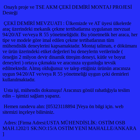
Onaylı proje ve TSE AKM ÇEKİ DEMİRİ MONTAJ PROJESİ
Desteği
ÇEKİ DEMİRİ MEVZUATI : Ülkemizde ve AT üyesi ülkelerde
araç üzerindeki mekanik çekme tertibatlarına uygulanan mevzuat
94/20/AT ve/veya R 55 yönetmeliğidir. Bu yönetmelik her araca, her
tipe ve modele göre imal edilen çekme tertibatlarının tüm
mühendislik deneylerini kapsamaktadır. Montaj talimatı, e dökümanı
ve ürün üzerindeki etiket değerleri bu deneylerin verilerinde (
örneğin 2 milyon devir dinamik titreşim deneyi, kütle ve boyut
deneyleri ) ortaya çıkmakta ve aracınıza uygunluğu tevsik
edilmektedir. Almış olduğunuz ve talep ettiğiniz ürünün aracınıza
uygun 94/20/AT ve/veya R 55 yönetmeliği uygun çeki demirleri
kullanılmaktadır.
Usta işi, mühendis dokunuşu! Aracınızı gönül rahatlığıyla teslim
edin – işimizi sağlam yaparız.
Hemen randevu alın: [05323118894 ]Veya ön bilgi için. web
sitemizi inçeleye bilirsiniz.
Adres: [Firma Adresi:USTA MÜHENDİSLİK: OSTİM OSB
MAH.1202/1 SK:NO:15/A OSTİM YENİ MAHALLE/ANKARA
]