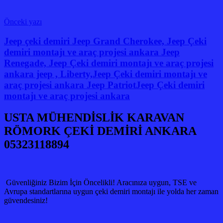
Yazı
Önceki yazı
gezinmesi
Jeep çeki demiri Jeep Grand Cherokee, Jeep Çeki
demiri montajı ve araç projesi ankara Jeep
Renegade, Jeep Çeki demiri montajı ve araç projesi
ankara jeep , Liberty,Jeep Çeki demiri montajı ve
araç projesi ankara Jeep PatriotJeep Çeki demiri
montajı ve araç projesi ankara
USTA MÜHENDİSLİK KARAVAN
RÖMORK ÇEKİ DEMİRİ ANKARA
05323118894
Güvenliğiniz Bizim İçin Öncelikli! Aracınıza uygun, TSE ve
Avrupa standartlarına uygun çeki demiri montajı ile yolda her zaman
güvendesiniz!