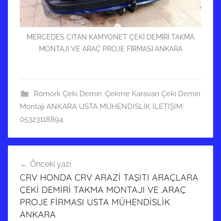
n
d
e
MERCEDES CITAN KAMYONET ÇEKİ DEMİRİ TAKMA
MONTAJI VE ARAÇ PROJE FİRMASI ANKARA
g
ö
n
d
Römork Çeki Demiri .Çekme Karavan Çeki Demiri
e
Montajı ANKARA USTA MÜHENDİSLİK İLETİŞİM:
r
05323118894
i
l
Yazı
m
Önceki yazı
i
gezinmesi
CRV HONDA CRV ARAZİ TAŞITI ARAÇLARA
ş
ÇEKİ DEMİRİ TAKMA MONTAJI VE .ARAÇ
PROJE FİRMASI USTA MÜHENDİSLİK
ANKARA