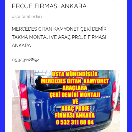
PROJE FİRMASI ANKARA
6
usta
tarafından
N
MERCEDES CITAN KAMYONET ÇEKİ DEMİRİ
i
TAKMA MONTAJI VE ARAÇ PROJE FİRMASI
s
ANKARA
a
n
05323118894
2
0
2
2
t
a
r
i
h
i