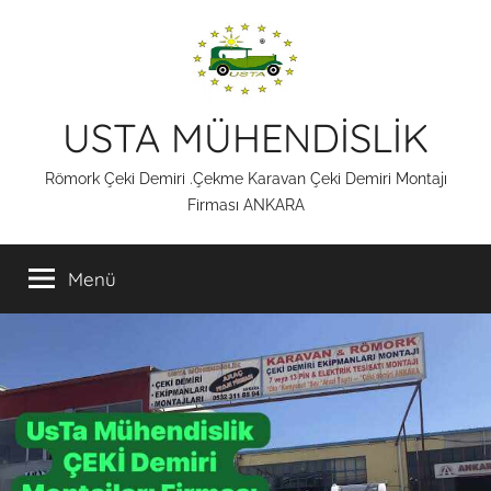
İçeriğe
atla
USTA MÜHENDİSLİK
Römork Çeki Demiri .Çekme Karavan Çeki Demiri Montajı
Firması ANKARA
Menü