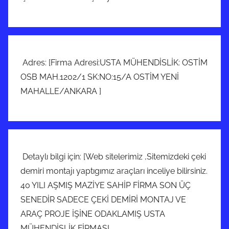
Adres: [Firma Adresi:USTA MÜHENDİSLİK: OSTİM
OSB MAH.1202/1 SK:NO:15/A OSTİM YENİ
MAHALLE/ANKARA ]
Detaylı bilgi için: [Web sitelerimiz ,Sitemizdeki çeki
demiri montajı yaptıgımız araçları inceliye bilirsiniz.
40 YILI AŞMIŞ MAZİYE SAHİP FİRMA SON ÜÇ
SENEDİR SADECE ÇEKİ DEMİRİ MONTAJ VE
ARAÇ PROJE İŞİNE ODAKLAMIŞ USTA
MÜHENDİSLİK FİRMASI .