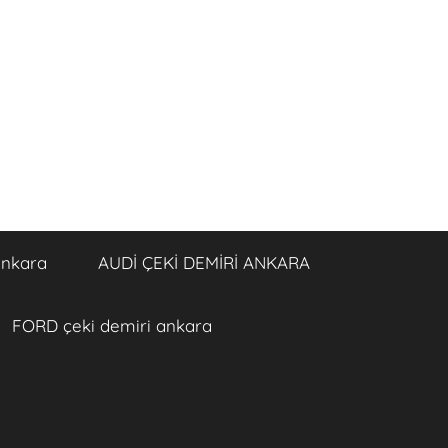
ankara
AUDİ ÇEKİ DEMİRİ ANKARA
FORD çeki demiri ankara