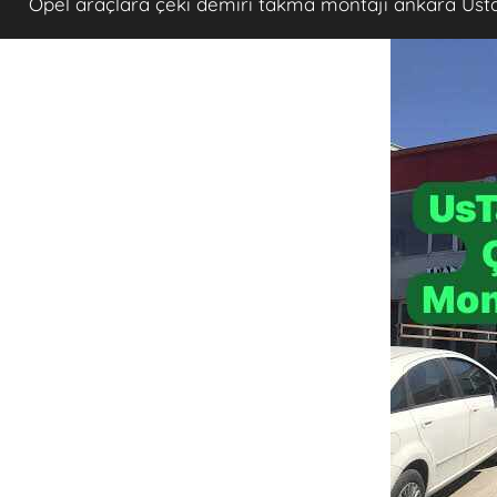
Opel araçlara çeki demiri takma montajı ankara Ust