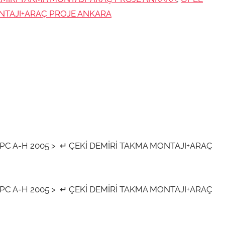
ONTAJI+ARAÇ PROJE ANKARA
OPC A-H 2005 > ↵ ÇEKİ DEMİRİ TAKMA MONTAJI+ARAÇ
OPC A-H 2005 > ↵ ÇEKİ DEMİRİ TAKMA MONTAJI+ARAÇ