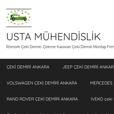
İçeriğe
atla
USTA MÜHENDİSLİK
Römork Çeki Demiri .Çekme Karavan Çeki Demiri Montajı Fi
ÇEKİ DEMİRİ ANKARA
JEEP ÇEKİ DEMİRİ ANKA
VOLSWAGEN ÇEKİ DEMİRİ ANKARA
MERCEDES ç
RAND ROVER ÇEKİ DEMİRİ ANKARA
IVEKO çeki