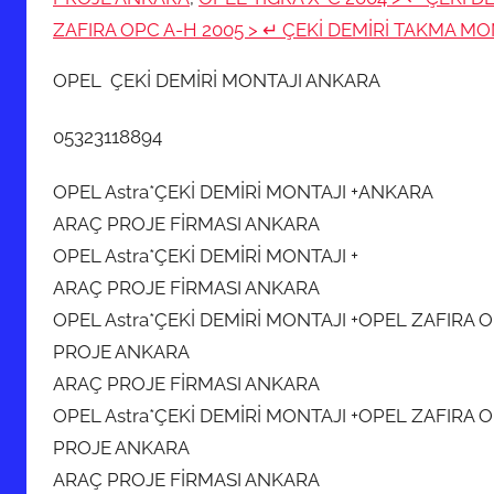
i
ZAFIRA OPC A-H 2005 > ↵ ÇEKİ DEMİRİ TAKMA M
h
OPEL ÇEKİ DEMİRİ MONTAJI ANKARA
i
n
05323118894
d
e
OPEL Astra*ÇEKİ DEMİRİ MONTAJI +ANKARA
g
ARAÇ PROJE FİRMASI ANKARA
ö
OPEL Astra*ÇEKİ DEMİRİ MONTAJI +
n
d
ARAÇ PROJE FİRMASI ANKARA
e
OPEL Astra*ÇEKİ DEMİRİ MONTAJI +OPEL ZAFIRA 
r
PROJE ANKARA
i
ARAÇ PROJE FİRMASI ANKARA
l
OPEL Astra*ÇEKİ DEMİRİ MONTAJI +OPEL ZAFIRA 
m
PROJE ANKARA
i
ARAÇ PROJE FİRMASI ANKARA
ş