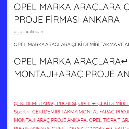
OPEL MARKA ARAÇLARA Ç
PROJE FİRMASI ANKARA
2
usta
tarafından
6
OPEL MARKA ARAÇLARA ÇEKİ DEMİRİ TAKMA VE A
K
a
OPEL MARKA ARAÇLARA↵ 
s
ı
MONTAJI+ARAÇ PROJE A
m
2
0
2
ÇEKİ DEMİRİ ARAÇ PROJESİ
,
OPEL ↵ ÇEKİ DEMİRİ
0
Sport ↵ ÇEKİ DEMİRİ TAKMA MONTAJI+ARAÇ PRO
t
MONTAJI+ARAÇ PROJE ANKARA
,
OPEL TIGRA TIGR
a
PROJE ANKARA
,
OPEL TIGRA X-C 2004 > ↵ ÇEKİ
r