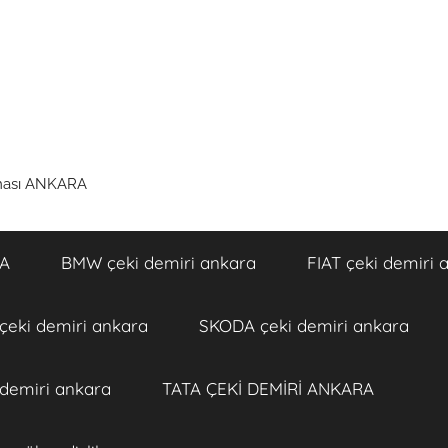
rması ANKARA
RA
BMW çeki demiri ankara
FIAT çeki demiri 
eki demiri ankara
SKODA çeki demiri ankara
 demiri ankara
TATA ÇEKİ DEMİRİ ANKARA