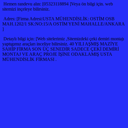
Hemen randevu alın: [05323118894 ]Veya ön bilgi için. web
sitemizi inçeleye bilirsiniz.
Adres: [Firma Adresi:USTA MÜHENDİSLİK: OSTİM OSB
MAH.1202/1 SK:NO:15/A OSTİM YENİ MAHALLE/ANKARA
]
Detaylı bilgi için: [Web sitelerimiz ,Sitemizdeki çeki demiri montajı
yaptıgımız araçları inceliye bilirsiniz. 40 YILI AŞMIŞ MAZİYE
SAHİP FİRMA SON ÜÇ SENEDİR SADECE ÇEKİ DEMİRİ
MONTAJ VE ARAÇ PROJE İŞİNE ODAKLAMIŞ USTA
MÜHENDİSLİK FİRMASI .