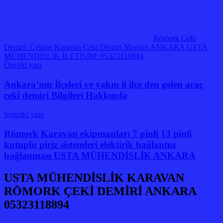
Römork Çeki
Demiri .Çekme Karavan Çeki Demiri Montajı ANKARA USTA
MÜHENDİSLİK İLETİŞİM: 05323118894
Yazı
Önceki yazı
gezinmesi
Ankara’nın İlçeleri ve yakın il ilçe den gelen araç
çeki demiri Bilgileri Hakkında
Sonraki yazı
Römork Karavan ekipmanları 7 pinli 13 pinli
kutuplu piriz sistemleri elektirik bağlantısı
bağlanması USTA MÜHENDİSLİK ANKARA
USTA MÜHENDİSLİK KARAVAN
RÖMORK ÇEKİ DEMİRİ ANKARA
05323118894