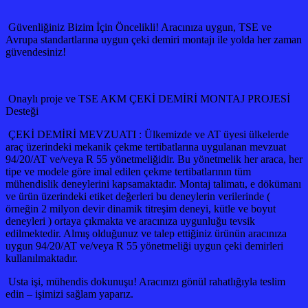
Güvenliğiniz Bizim İçin Öncelikli! Aracınıza uygun, TSE ve
Avrupa standartlarına uygun çeki demiri montajı ile yolda her zaman
güvendesiniz!
Onaylı proje ve TSE AKM ÇEKİ DEMİRİ MONTAJ PROJESİ
Desteği
ÇEKİ DEMİRİ MEVZUATI : Ülkemizde ve AT üyesi ülkelerde
araç üzerindeki mekanik çekme tertibatlarına uygulanan mevzuat
94/20/AT ve/veya R 55 yönetmeliğidir. Bu yönetmelik her araca, her
tipe ve modele göre imal edilen çekme tertibatlarının tüm
mühendislik deneylerini kapsamaktadır. Montaj talimatı, e dökümanı
ve ürün üzerindeki etiket değerleri bu deneylerin verilerinde (
örneğin 2 milyon devir dinamik titreşim deneyi, kütle ve boyut
deneyleri ) ortaya çıkmakta ve aracınıza uygunluğu tevsik
edilmektedir. Almış olduğunuz ve talep ettiğiniz ürünün aracınıza
uygun 94/20/AT ve/veya R 55 yönetmeliği uygun çeki demirleri
kullanılmaktadır.
Usta işi, mühendis dokunuşu! Aracınızı gönül rahatlığıyla teslim
edin – işimizi sağlam yaparız.