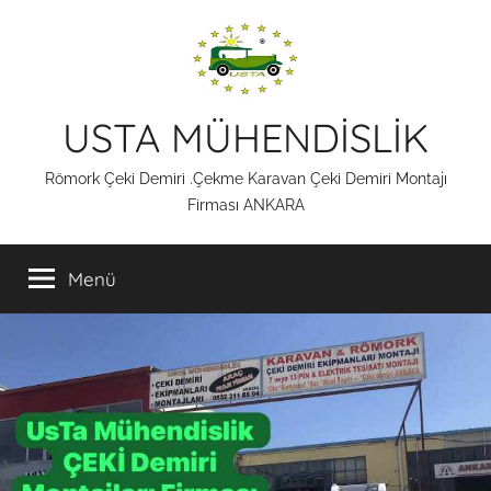
İçeriğe
atla
USTA MÜHENDİSLİK
Römork Çeki Demiri .Çekme Karavan Çeki Demiri Montajı
Firması ANKARA
Menü