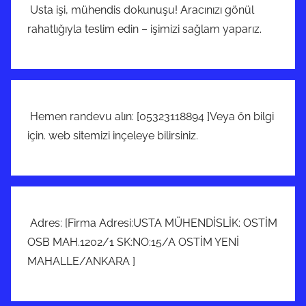
Usta işi, mühendis dokunuşu! Aracınızı gönül
rahatlığıyla teslim edin – işimizi sağlam yaparız.
Hemen randevu alın: [05323118894 ]Veya ön bilgi
için. web sitemizi inçeleye bilirsiniz.
Adres: [Firma Adresi:USTA MÜHENDİSLİK: OSTİM
OSB MAH.1202/1 SK:NO:15/A OSTİM YENİ
MAHALLE/ANKARA ]