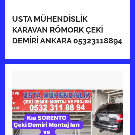
n
d
e
USTA MÜHENDİSLİK
g
KARAVAN RÖMORK ÇEKİ
ö
DEMİRİ ANKARA 05323118894
n
d
e
r
i
l
m
i
ş