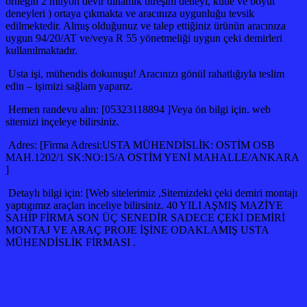
örneğin 2 milyon devir dinamik titreşim deneyi, kütle ve boyut
deneyleri ) ortaya çıkmakta ve aracınıza uygunluğu tevsik
edilmektedir. Almış olduğunuz ve talep ettiğiniz ürünün aracınıza
uygun 94/20/AT ve/veya R 55 yönetmeliği uygun çeki demirleri
kullanılmaktadır.
Usta işi, mühendis dokunuşu! Aracınızı gönül rahatlığıyla teslim
edin – işimizi sağlam yaparız.
Hemen randevu alın: [05323118894 ]Veya ön bilgi için. web
sitemizi inçeleye bilirsiniz.
Adres: [Firma Adresi:USTA MÜHENDİSLİK: OSTİM OSB
MAH.1202/1 SK:NO:15/A OSTİM YENİ MAHALLE/ANKARA
]
Detaylı bilgi için: [Web sitelerimiz ,Sitemizdeki çeki demiri montajı
yaptıgımız araçları inceliye bilirsiniz. 40 YILI AŞMIŞ MAZİYE
SAHİP FİRMA SON ÜÇ SENEDİR SADECE ÇEKİ DEMİRİ
MONTAJ VE ARAÇ PROJE İŞİNE ODAKLAMIŞ USTA
MÜHENDİSLİK FİRMASI .