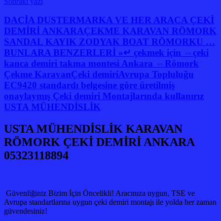
Sonraki yazı
DACİA DUSTERMARKA VE HER ARACA ÇEKİ
DEMİRİ ANKARAÇEKME KARAVAN RÖMORK
SANDAL KAYIK ZODYAK BOAT RÖMORKU …
BUNLARA BENZERLERİ »↵ çekmek için ⇔çeki
kanca demiri takma montesi Ankara ⇔Römork
Çekme KaravanÇeki demiriAvrupa Topluluğu
EC9420 standardı belgesine göre üretilmiş
onaylaymış Çeki demiri Montajlarında kullanırız
USTA MÜHENDİSLİK
USTA MÜHENDİSLİK KARAVAN
RÖMORK ÇEKİ DEMİRİ ANKARA
05323118894
Güvenliğiniz Bizim İçin Öncelikli! Aracınıza uygun, TSE ve
Avrupa standartlarına uygun çeki demiri montajı ile yolda her zaman
güvendesiniz!