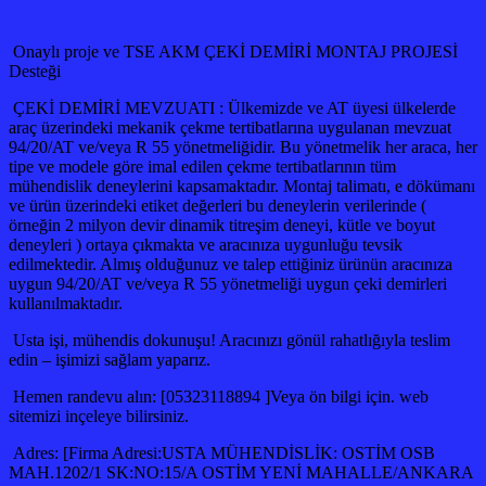
Onaylı proje ve TSE AKM ÇEKİ DEMİRİ MONTAJ PROJESİ
Desteği
ÇEKİ DEMİRİ MEVZUATI : Ülkemizde ve AT üyesi ülkelerde
araç üzerindeki mekanik çekme tertibatlarına uygulanan mevzuat
94/20/AT ve/veya R 55 yönetmeliğidir. Bu yönetmelik her araca, her
tipe ve modele göre imal edilen çekme tertibatlarının tüm
mühendislik deneylerini kapsamaktadır. Montaj talimatı, e dökümanı
ve ürün üzerindeki etiket değerleri bu deneylerin verilerinde (
örneğin 2 milyon devir dinamik titreşim deneyi, kütle ve boyut
deneyleri ) ortaya çıkmakta ve aracınıza uygunluğu tevsik
edilmektedir. Almış olduğunuz ve talep ettiğiniz ürünün aracınıza
uygun 94/20/AT ve/veya R 55 yönetmeliği uygun çeki demirleri
kullanılmaktadır.
Usta işi, mühendis dokunuşu! Aracınızı gönül rahatlığıyla teslim
edin – işimizi sağlam yaparız.
Hemen randevu alın: [05323118894 ]Veya ön bilgi için. web
sitemizi inçeleye bilirsiniz.
Adres: [Firma Adresi:USTA MÜHENDİSLİK: OSTİM OSB
MAH.1202/1 SK:NO:15/A OSTİM YENİ MAHALLE/ANKARA