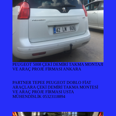
PEUGEOT 5008 ÇEKİ DEMİRİ TAKMA MONTAJI
VE ARAÇ PROJE FİRMASI ANKARA
PARTNER TEPEE PEUGEOT DOBLO FİAT
ARAÇLARA ÇEKİ DEMİRİ TAKMA MONTESİ
VE ARAÇ PROJE FİRMASI USTA
MÜHENDİSLİK 05323118894