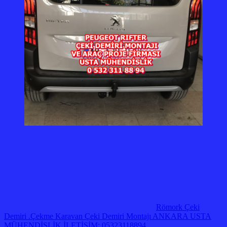
Römork Çeki
Demiri .Çekme Karavan Çeki Demiri Montajı ANKARA USTA
MÜHENDİSLİK İLETİŞİM: 05323118894