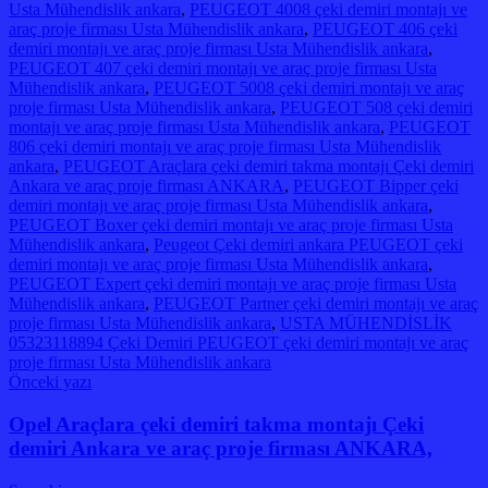
Usta Mühendislik ankara
,
PEUGEOT 4008 çeki demiri montajı ve
araç proje firması Usta Mühendislik ankara
,
PEUGEOT 406 çeki
demiri montajı ve araç proje firması Usta Mühendislik ankara
,
PEUGEOT 407 çeki demiri montajı ve araç proje firması Usta
Mühendislik ankara
,
PEUGEOT 5008 çeki demiri montajı ve araç
proje firması Usta Mühendislik ankara
,
PEUGEOT 508 çeki demiri
montajı ve araç proje firması Usta Mühendislik ankara
,
PEUGEOT
806 çeki demiri montajı ve araç proje firması Usta Mühendislik
ankara
,
PEUGEOT Araçlara çeki demiri takma montajı Çeki demiri
Ankara ve araç proje firması ANKARA
,
PEUGEOT Bipper çeki
demiri montajı ve araç proje firması Usta Mühendislik ankara
,
PEUGEOT Boxer çeki demiri montajı ve araç proje firması Usta
Mühendislik ankara
,
Peugeot Çeki demiri ankara PEUGEOT çeki
demiri montajı ve araç proje firması Usta Mühendislik ankara
,
PEUGEOT Expert çeki demiri montajı ve araç proje firması Usta
Mühendislik ankara
,
PEUGEOT Partner çeki demiri montajı ve araç
proje firması Usta Mühendislik ankara
,
USTA MÜHENDİSLİK
05323118894 Çeki Demiri PEUGEOT çeki demiri montajı ve araç
proje firması Usta Mühendislik ankara
Yazı
Önceki yazı
gezinmesi
Opel Araçlara çeki demiri takma montajı Çeki
demiri Ankara ve araç proje firması ANKARA,