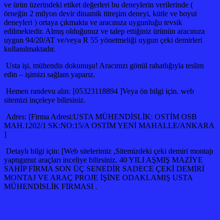
ve ürün üzerindeki etiket değerleri bu deneylerin verilerinde (
örneğin 2 milyon devir dinamik titreşim deneyi, kütle ve boyut
deneyleri ) ortaya çıkmakta ve aracınıza uygunluğu tevsik
edilmektedir. Almış olduğunuz ve talep ettiğiniz ürünün aracınıza
uygun 94/20/AT ve/veya R 55 yönetmeliği uygun çeki demirleri
kullanılmaktadır.
Usta işi, mühendis dokunuşu! Aracınızı gönül rahatlığıyla teslim
edin – işimizi sağlam yaparız.
Hemen randevu alın: [05323118894 ]Veya ön bilgi için. web
sitemizi inçeleye bilirsiniz.
Adres: [Firma Adresi:USTA MÜHENDİSLİK: OSTİM OSB
MAH.1202/1 SK:NO:15/A OSTİM YENİ MAHALLE/ANKARA
]
Detaylı bilgi için: [Web sitelerimiz ,Sitemizdeki çeki demiri montajı
yaptıgımız araçları inceliye bilirsiniz. 40 YILI AŞMIŞ MAZİYE
SAHİP FİRMA SON ÜÇ SENEDİR SADECE ÇEKİ DEMİRİ
MONTAJ VE ARAÇ PROJE İŞİNE ODAKLAMIŞ USTA
MÜHENDİSLİK FİRMASI .