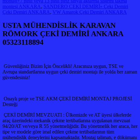
montajı+7 pinli veya 13 pinli piriz sinyal aktarma sistemi takma
montesi ANKARA
,
SANDERO ÇEKİ DEMİRİ» Çeki Demiri
Çeki Demiri ANKARA
,
VW Amarok Çeki Demiri ANKARA
USTA MÜHENDİSLİK KARAVAN
RÖMORK ÇEKİ DEMİRİ ANKARA
05323118894
Güvenliğiniz Bizim İçin Öncelikli! Aracınıza uygun, TSE ve
Avrupa standartlarına uygun çeki demiri montajı ile yolda her zaman
güvendesiniz!
Onaylı proje ve TSE AKM ÇEKİ DEMİRİ MONTAJ PROJESİ
Desteği
ÇEKİ DEMİRİ MEVZUATI : Ülkemizde ve AT üyesi ülkelerde
araç üzerindeki mekanik çekme tertibatlarına uygulanan mevzuat
94/20/AT ve/veya R 55 yönetmeliğidir. Bu yönetmelik her araca, her
tipe ve modele göre imal edilen çekme tertibatlarının tüm
mühendislik deneylerini kapsamaktadır. Montaj talimatı, e dökümanı