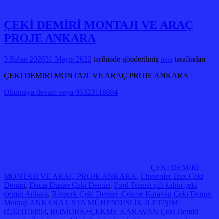
ÇEKİ DEMİRİ MONTAJI VE ARAÇ
PROJE ANKARA
3 Şubat 2020
31 Mayıs 2022
tarihinde gönderilmiş
usta
tarafından
ÇEKİ DEMİRİ MONTAJI VE ARAÇ PROJE ANKARA
Okumaya devam veya 05323118894
ÇEKİ DEMİRİ
MONTAJI VE ARAÇ PROJE ANKARA
,
Chevrolet Trax Çeki
Demiri
,
Dacia Duster Çeki Demiri
,
Ford Transit çift kabin çeki
demiri Ankara
,
Römork Çeki Demiri .Çekme Karavan Çeki Demiri
Montajı ANKARA USTA MÜHENDİSLİK İLETİŞİM:
05323118894
,
RÖMORK+ÇEKME KARAVAN Çeki Demiri