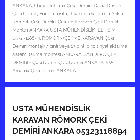
0
ANKARA
,
Chevrolet Trax Çeki Demiri
,
Dacia Duster
2
Çeki Demiri
,
Ford Transit çift kabin çeki demiri Ankara
,
0
Römork Çeki Demiri .Çekme Karavan Çeki Demiri
t
Montajı ANKARA USTA MÜHENDİSLİK İLETİŞİM:
a
05323118894
,
RÖMORK+ÇEKME KARAVAN Çeki
r
Demiri montajı+7 pinli veya 13 pinli piriz sinyal aktarma
i
sistemi takma montesi ANKARA
,
SANDERO ÇEKİ
h
DEMİRİ» Çeki Demiri Çeki Demiri ANKARA
,
VW
i
Amarok Çeki Demiri ANKARA
n
d
e
g
ö
USTA MÜHENDİSLİK
n
KARAVAN RÖMORK ÇEKİ
d
DEMİRİ ANKARA 05323118894
e
r