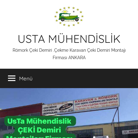
İçeriğe
atla
USTA MÜHENDİSLİK
Römork Çeki Demiri .Çekme Karavan Çeki Demiri Montajı
Firması ANKARA
Menü