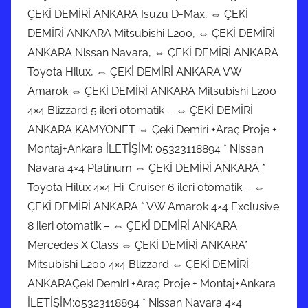
d
ÇEKİ DEMİRİ ANKARA Isuzu D-Max, ⇔ ÇEKİ
e
DEMİRİ ANKARA Mitsubishi L200, ⇔ ÇEKİ DEMİRİ
r
ANKARA Nissan Navara, ⇔ ÇEKİ DEMİRİ ANKARA
i
Toyota Hilux, ⇔ ÇEKİ DEMİRİ ANKARA VW
l
Amarok ⇔ ÇEKİ DEMİRİ ANKARA Mitsubishi L200
m
4×4 Blizzard 5 ileri otomatik – ⇔ ÇEKİ DEMİRİ
i
ANKARA KAMYONET ⇔ Çeki Demiri +Araç Proje +
ş
Montaj+Ankara İLETİŞİM: 05323118894 * Nissan
Navara 4×4 Platinum ⇔ ÇEKİ DEMİRİ ANKARA *
Toyota Hilux 4×4 Hi-Cruiser 6 ileri otomatik – ⇔
ÇEKİ DEMİRİ ANKARA * VW Amarok 4×4 Exclusive
8 ileri otomatik – ⇔ ÇEKİ DEMİRİ ANKARA
Mercedes X Class ⇔ ÇEKİ DEMİRİ ANKARA*
Mitsubishi L200 4×4 Blizzard ⇔ ÇEKİ DEMİRİ
ANKARAÇeki Demiri +Araç Proje + Montaj+Ankara
İLETİŞİM:05323118894 * Nissan Navara 4×4