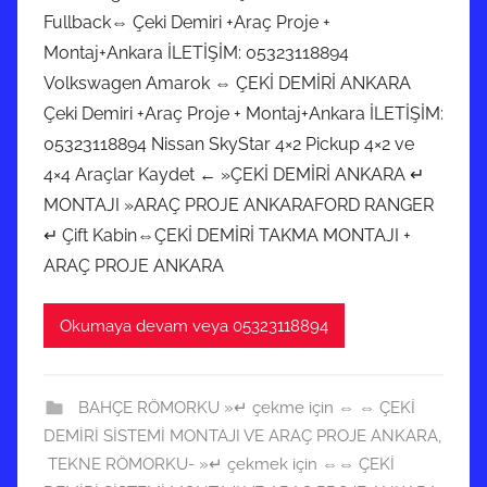
Fullback⇔ Çeki Demiri +Araç Proje +
Montaj+Ankara İLETİŞİM: 05323118894
Volkswagen Amarok ⇔ ÇEKİ DEMİRİ ANKARA
Çeki Demiri +Araç Proje + Montaj+Ankara İLETİŞİM:
05323118894 Nissan SkyStar 4×2 Pickup 4×2 ve
4×4 Araçlar Kaydet ← »ÇEKİ DEMİRİ ANKARA ↵
MONTAJI »ARAÇ PROJE ANKARAFORD RANGER
↵ Çift Kabin⇔ÇEKİ DEMİRİ TAKMA MONTAJI +
ARAÇ PROJE ANKARA
Okumaya devam veya 05323118894
BAHÇE RÖMORKU »↵ çekme için ⇔ ⇔ ÇEKİ
DEMİRİ SİSTEMİ MONTAJI VE ARAÇ PROJE ANKARA
,
TEKNE RÖMORKU- »↵ çekmek için ⇔⇔ ÇEKİ