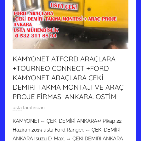
KAMYONET ATFORD ARAÇLARA
+TOURNEO CONNECT +FORD
KAMYONET ARAÇLARA ÇEKİ
DEMİRİ TAKMA MONTAJI VE ARAÇ
PROJE FİRMASI ANKARA. OSTİM
9
usta
tarafından
N
KAMYONET⇔ ÇEKİ DEMİRİ ANKARA↵ Pikap 22
i
Haziran 2019 usta Ford Ranger, ⇔ ÇEKİ DEMİRİ
s
ANKARA Isuzu D-Max, ⇔ ÇEKİ DEMİRİ ANKARA
a