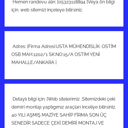
Hemen randevu alın: [05323118894 ]Veya ön bilgi
için. web sitemizi inçeleye bilirsiniz.
Adres: [Firma Adresi:USTA MÜHENDİSLİK: OSTİM
OSB MAH.1202/1 SK:NO:15/A OSTİM YENİ
MAHALLE/ANKARA ]
Detaylı bilgi için: [Web sitelerimiz ,Sitemizdeki çeki
demiri montajı yaptıgımız araçları inceliye bilirsiniz.
40 YILI AŞMIŞ MAZİYE SAHİP FİRMA SON ÜÇ
SENEDİR SADECE ÇEKİ DEMİRİ MONTAJ VE