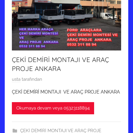
ÇEKİ DEMİRİ MONTAJI VE ARAÇ
PROJE ANKARA
3
usta
tarafından
Ş
ÇEKİ DEMİRİ MONTAJI VE ARAÇ PROJE ANKARA
u
b
Okumaya devam veya 05323118894
a
t
2
ÇEKİ DEMİRİ MONTAJI VE ARAÇ PROJE